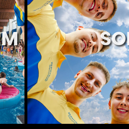
RM
SO