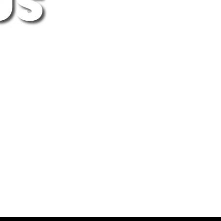
US
EAM